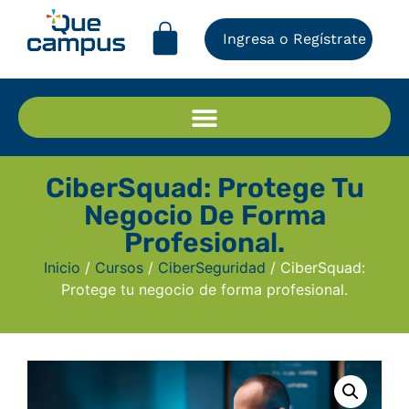
Ingresa o Regístrate
CiberSquad: Protege Tu
Negocio De Forma
Profesional.
Inicio
/
Cursos
/
CiberSeguridad
/ CiberSquad:
Protege tu negocio de forma profesional.