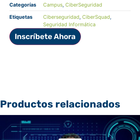
Categorías
Campus
,
CiberSeguridad
Etiquetas
Ciberseguridad
,
CiberSquad
,
Seguridad Informática
Inscríbete Ahora
Productos relacionados