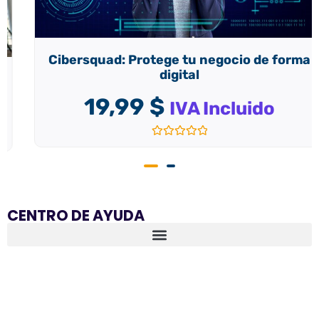
Cibersquad: Protege tu negocio de forma
digital
19,99
$
IVA Incluido
Valorado
con
0
de
5
CENTRO DE AYUDA