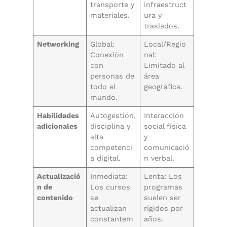
transporte y
infraestruct
materiales.
ura y
traslados.
Networking
Global:
Local/Regio
Conexión
nal:
con
Limitado al
personas de
área
todo el
geográfica.
mundo.
Habilidades
Autogestión,
Interacción
adicionales
disciplina y
social física
alta
y
competenci
comunicació
a digital.
n verbal.
Actualizació
Inmediata:
Lenta: Los
n de
Los cursos
programas
contenido
se
suelen ser
actualizan
rígidos por
constantem
años.