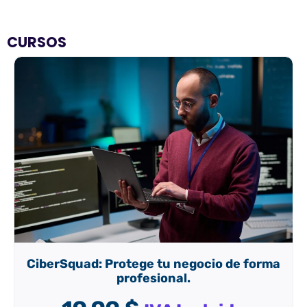
CURSOS
Cibersquad: Protege tu negocio de fo
digital
orma
19,99
$
IVA Incluido