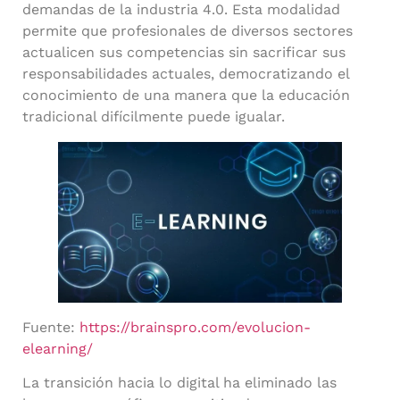
demandas de la industria 4.0. Esta modalidad
permite que profesionales de diversos sectores
actualicen sus competencias sin sacrificar sus
responsabilidades actuales, democratizando el
conocimiento de una manera que la educación
tradicional difícilmente puede igualar.
Fuente:
https://brainspro.com/evolucion-
elearning/
La transición hacia lo digital ha eliminado las