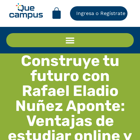
Ingresa o Regístrate
Construye tu
futuro con
Rafael Eladio
Nuñez Aponte:
Ventajas de
estudiar online y