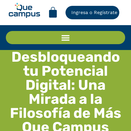
Ingresa o Regístrate
Desbloqueando
tu Potencial
Digital: Una
Mirada a la
Filosofía de Más
Que Campus