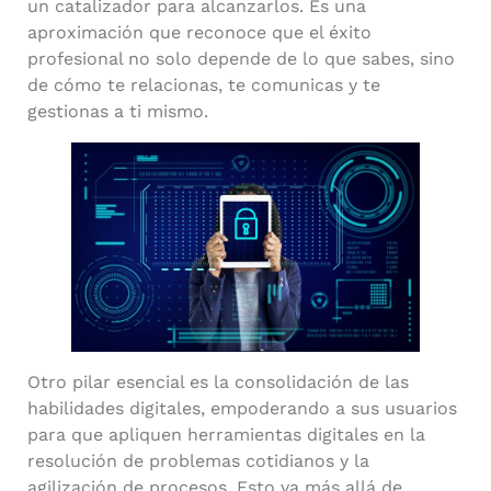
un catalizador para alcanzarlos. Es una
aproximación que reconoce que el éxito
profesional no solo depende de lo que sabes, sino
de cómo te relacionas, te comunicas y te
gestionas a ti mismo.
Otro pilar esencial es la consolidación de las
habilidades digitales, empoderando a sus usuarios
para que apliquen herramientas digitales en la
resolución de problemas cotidianos y la
agilización de procesos. Esto va más allá de