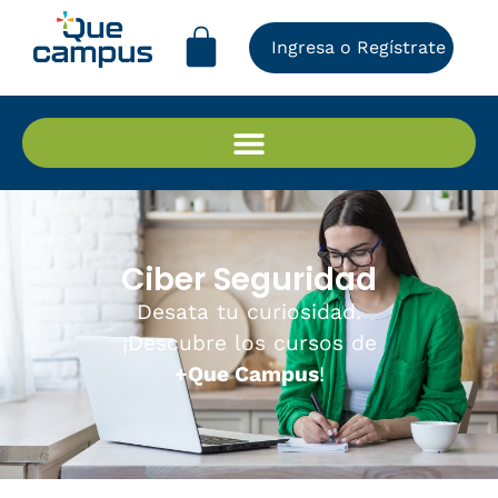
Ingresa o Regístrate
Ciber Seguridad
Desata tu curiosidad.
¡Descubre los cursos de
+Que Campus
!