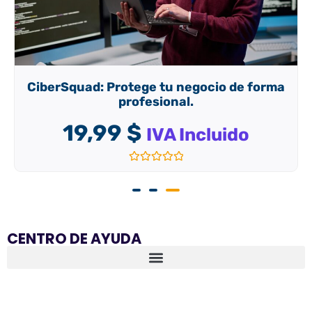
CiberSquad: Protege tu negocio de forma
profesional.
19,99
$
IVA Incluido
Valorado
con
0
de
5
CENTRO DE AYUDA