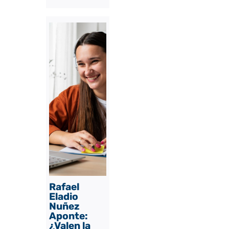
Rafael
Eladio
Nuñez
Aponte:
¿Valen la