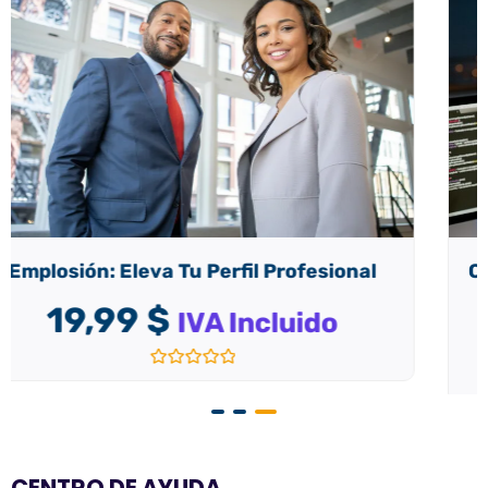
CiberSquad: Protege tu negocio de form
profesional.
19,99
$
IVA Incluido
Valorado
con
0
de
5