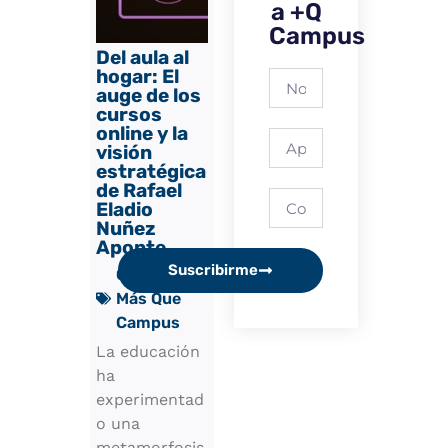
a +Q
Campus
Del aula al
hogar: El
auge de los
cursos
online y la
visión
estratégica
de Rafael
Eladio
Nuñez
Aponte
Suscribirme
Categorías:
Más Que
Campus
La educación
ha
experimentad
o una
metamorfosis