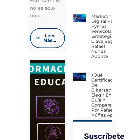
Este cambio
no es solo
una...
Marketing
Digital Para
Pymes
Venezolanas:
Leer
Estrategias
Más...
Clave Según
Rafael
Núñez
Aponte
¿Qué
Certificación
De
Ciberseguridad
Elegir En 2026?
Guía Y
Comparativa
Por Rafael
Núñez Aponte
Suscríbete