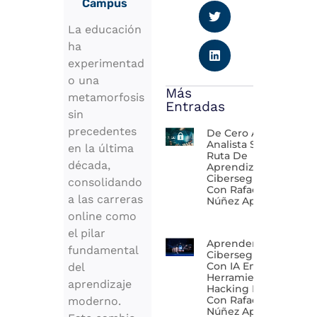
Campus
La educación
ha
experimentad
o una
Más
metamorfosis
Entradas
sin
precedentes
De Cero A
Analista SOC:
en la última
Ruta De
década,
Aprendizaje En
Ciberseguridad
consolidando
Con Rafael
a las carreras
Núñez Aponte
online como
el pilar
Aprender
fundamental
Ciberseguridad
Con IA En 2026:
del
Herramientas Y
aprendizaje
Hacking Ético
Con Rafael
moderno.
Núñez Aponte