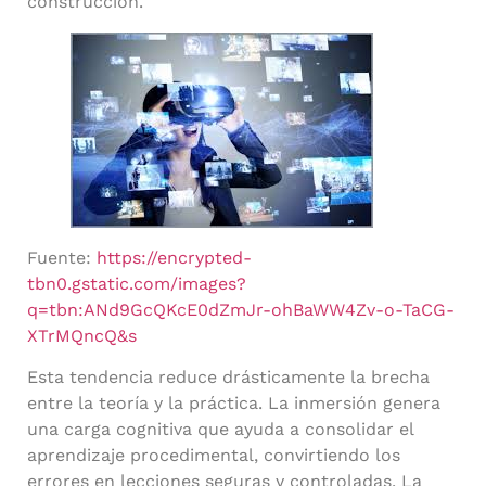
construcción.
Fuente:
https://encrypted-
tbn0.gstatic.com/images?
q=tbn:ANd9GcQKcE0dZmJr-ohBaWW4Zv-o-TaCG-
XTrMQncQ&s
Esta tendencia reduce drásticamente la brecha
entre la teoría y la práctica. La inmersión genera
una carga cognitiva que ayuda a consolidar el
aprendizaje procedimental, convirtiendo los
errores en lecciones seguras y controladas. La