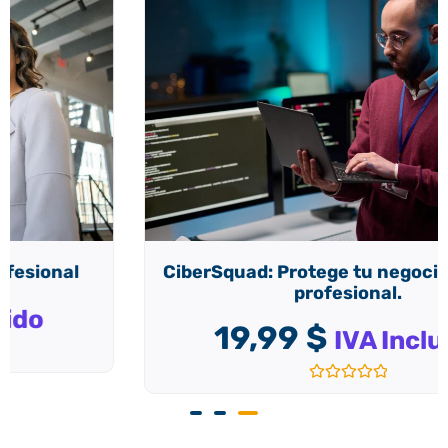
CiberSquad: Protege tu negocio de forma
profesional.
19,99
$
IVA Incluido
Valorado
con
0
de
5