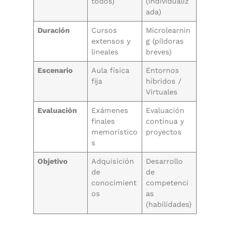
todos)
(individualiz
ada)
Duración
Cursos
Microlearnin
extensos y
g (píldoras
lineales
breves)
Escenario
Aula física
Entornos
fija
híbridos /
Virtuales
Evaluación
Exámenes
Evaluación
finales
continua y
memorístico
proyectos
s
Objetivo
Adquisición
Desarrollo
de
de
conocimient
competenci
os
as
(habilidades)