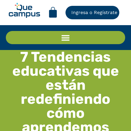
Ingresa o Regístrate
7 Tendencias
educativas que
están
redefiniendo
cómo
aprendemos