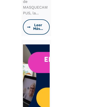
de
MASQUECAM
PUS, la...
Leer
Más...