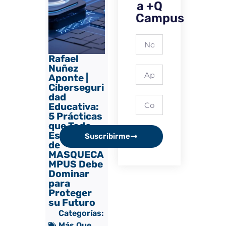
a +Q
Campus
Rafael
Nuñez
Aponte |
Ciberseguri
dad
Educativa:
5 Prácticas
que Todo
Estudiante
Suscribirme
de
MASQUECA
MPUS Debe
Dominar
para
Proteger
su Futuro
Categorías:
Más Que