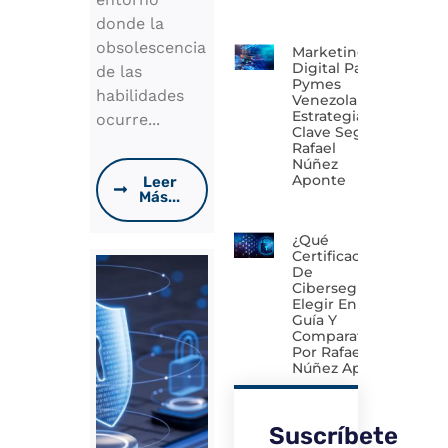
donde la
obsolescencia
Marketing
Digital Para
de las
Pymes
habilidades
Venezolanas:
Estrategias
ocurre...
Clave Según
Rafael
Núñez
Aponte
Leer
Más...
¿Qué
Certificación
De
Ciberseguridad
Elegir En 2026?
Guía Y
Comparativa
Por Rafael
Núñez Aponte
Suscríbete