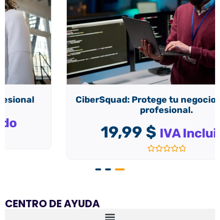
CiberSquad: Protege tu negocio de forma
profesional.
19,99
$
IVA Incluido
Valorado
con
0
de
5
CENTRO DE AYUDA