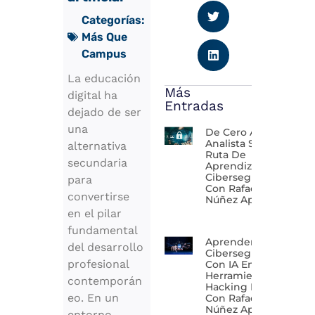
Categorías:
Más Que
Campus
La educación
Más
digital ha
Entradas
dejado de ser
una
De Cero A
Analista SOC:
alternativa
Ruta De
secundaria
Aprendizaje En
Ciberseguridad
para
Con Rafael
convertirse
Núñez Aponte
en el pilar
fundamental
Aprender
del desarrollo
Ciberseguridad
profesional
Con IA En 2026:
Herramientas Y
contemporán
Hacking Ético
eo. En un
Con Rafael
Núñez Aponte
entorno