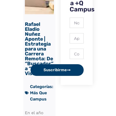
a +Q
Campus
Rafael
Eladio
Nuñez
Aponte |
Estrategia
para una
Carrera
Remota: De
“Buscador”
a “Talento
Suscribirme
Visible”
Categorías:
Más Que
Campus
En el año