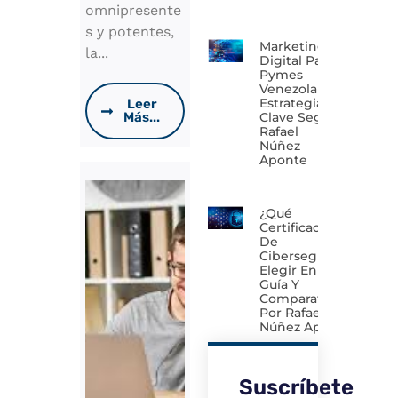
omnipresente
s y potentes,
Marketing
la...
Digital Para
Pymes
Venezolanas:
Estrategias
Leer
Clave Según
Más...
Rafael
Núñez
Aponte
¿Qué
Certificación
De
Ciberseguridad
Elegir En 2026?
Guía Y
Comparativa
Por Rafael
Núñez Aponte
Suscríbete