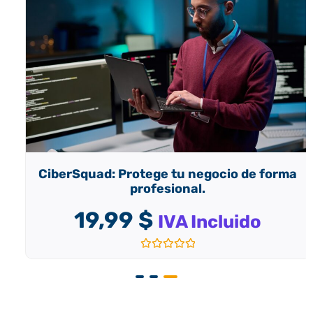
CiberSquad: Protege tu negocio de forma
profesional.
19,99
$
IVA Incluido
Valorado
con
0
de
5