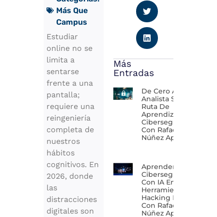
Más Que
Campus
Estudiar
online no se
limita a
Más
sentarse
Entradas
frente a una
De Cero A
pantalla;
Analista SOC:
requiere una
Ruta De
Aprendizaje En
reingeniería
Ciberseguridad
completa de
Con Rafael
Núñez Aponte
nuestros
hábitos
cognitivos. En
Aprender
Ciberseguridad
2026, donde
Con IA En 2026:
las
Herramientas Y
Hacking Ético
distracciones
Con Rafael
digitales son
Núñez Aponte