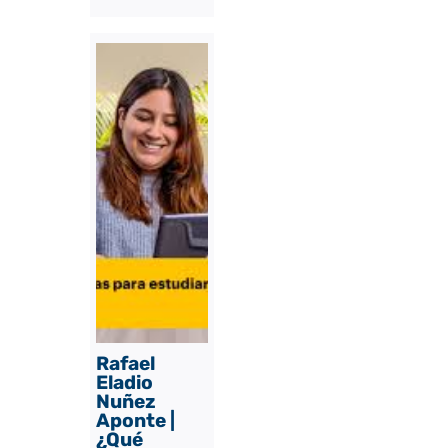
Rafael
Eladio
Nuñez
Aponte |
¿Qué