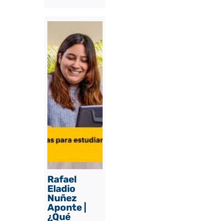
Rafael
Eladio
Nuñez
Aponte |
¿Qué