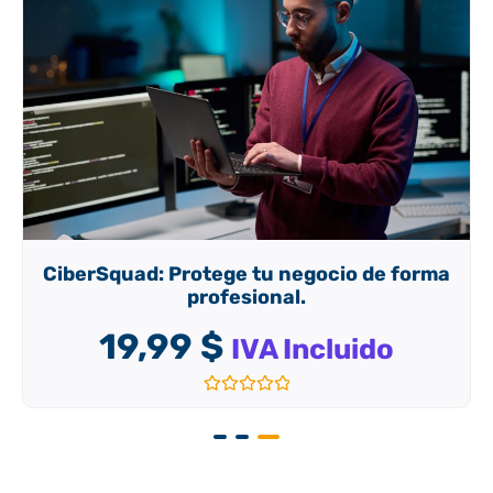
CiberSquad: Protege tu negocio de forma
profesional.
19,99
$
IVA Incluido
Valorado
con
0
de
5