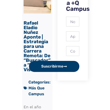
a +Q
Campus
Rafael
Eladio
Nuñez
Aponte |
Estrategia
para una
Carrera
Remota: De
“Buscador”
a “Talento
Suscribirme
Visible”
Categorías:
Más Que
Campus
En el año