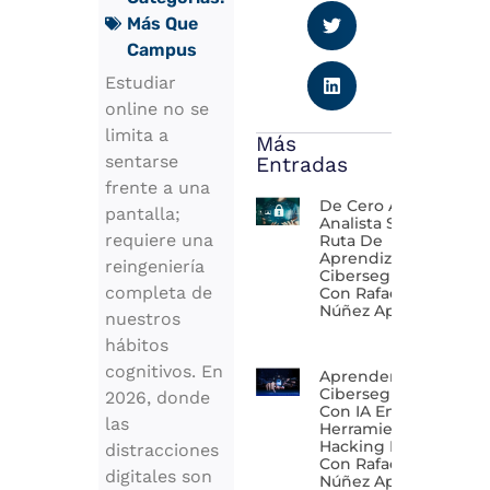
Más Que
Campus
Estudiar
online no se
limita a
Más
sentarse
Entradas
frente a una
De Cero A
pantalla;
Analista SOC:
requiere una
Ruta De
Aprendizaje En
reingeniería
Ciberseguridad
completa de
Con Rafael
Núñez Aponte
nuestros
hábitos
cognitivos. En
Aprender
Ciberseguridad
2026, donde
Con IA En 2026:
las
Herramientas Y
Hacking Ético
distracciones
Con Rafael
digitales son
Núñez Aponte