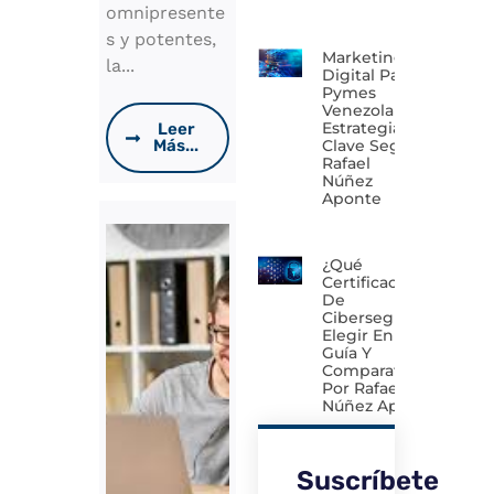
omnipresente
s y potentes,
Marketing
la...
Digital Para
Pymes
Venezolanas:
Estrategias
Leer
Clave Según
Más...
Rafael
Núñez
Aponte
¿Qué
Certificación
De
Ciberseguridad
Elegir En 2026?
Guía Y
Comparativa
Por Rafael
Núñez Aponte
Suscríbete