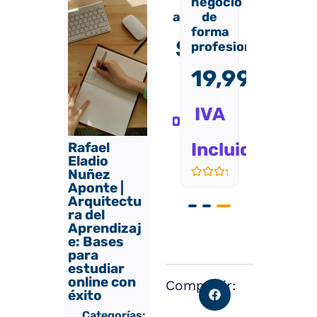
Perfil
negocio
de
de
Profesional
de
forma
forma
forma
digital
digital
19,99
$
nal.
profesional.
19,99
$
19,
99
$
19,99
$
IVA
IVA
IVA
IVA
Incluido
Incluido
Inclu
ido
Incluido
Rafael
Valorado
Eladio
con
Nuñez
0
Valorado
Valorado
Aponte |
de
Valorado
con
con
5
con
Arquitectu
0
0
0
ra del
de
de
de
5
5
Aprendizaj
5
e: Bases
para
estudiar
online con
Compartir:
éxito
Categorías: